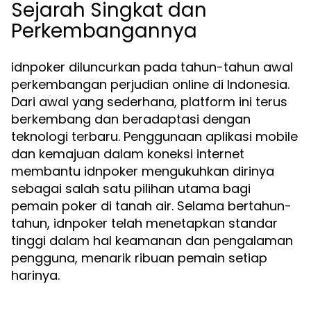
Sejarah Singkat dan
Perkembangannya
idnpoker diluncurkan pada tahun-tahun awal
perkembangan perjudian online di Indonesia.
Dari awal yang sederhana, platform ini terus
berkembang dan beradaptasi dengan
teknologi terbaru. Penggunaan aplikasi mobile
dan kemajuan dalam koneksi internet
membantu idnpoker mengukuhkan dirinya
sebagai salah satu pilihan utama bagi
pemain poker di tanah air. Selama bertahun-
tahun, idnpoker telah menetapkan standar
tinggi dalam hal keamanan dan pengalaman
pengguna, menarik ribuan pemain setiap
harinya.