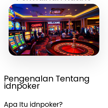
Pengenalan Tentang
idnpoker
Apa Itu idnpoker?