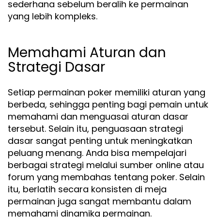
sederhana sebelum beralih ke permainan
yang lebih kompleks.
Memahami Aturan dan
Strategi Dasar
Setiap permainan poker memiliki aturan yang
berbeda, sehingga penting bagi pemain untuk
memahami dan menguasai aturan dasar
tersebut. Selain itu, penguasaan strategi
dasar sangat penting untuk meningkatkan
peluang menang. Anda bisa mempelajari
berbagai strategi melalui sumber online atau
forum yang membahas tentang poker. Selain
itu, berlatih secara konsisten di meja
permainan juga sangat membantu dalam
memahami dinamika permainan.