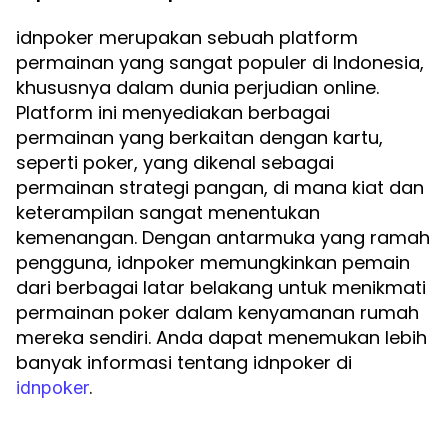
idnpoker merupakan sebuah platform
permainan yang sangat populer di Indonesia,
khususnya dalam dunia perjudian online.
Platform ini menyediakan berbagai
permainan yang berkaitan dengan kartu,
seperti poker, yang dikenal sebagai
permainan strategi pangan, di mana kiat dan
keterampilan sangat menentukan
kemenangan. Dengan antarmuka yang ramah
pengguna, idnpoker memungkinkan pemain
dari berbagai latar belakang untuk menikmati
permainan poker dalam kenyamanan rumah
mereka sendiri. Anda dapat menemukan lebih
banyak informasi tentang idnpoker di
.
idnpoker