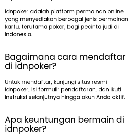
idnpoker adalah platform permainan online
yang menyediakan berbagai jenis permainan
kartu, terutama poker, bagi pecinta judi di
Indonesia.
Bagaimana cara mendaftar
di idnpoker?
Untuk mendaftar, kunjungi situs resmi
idnpoker, isi formulir pendaftaran, dan ikuti
instruksi selanjutnya hingga akun Anda aktif.
Apa keuntungan bermain di
idnpoker?