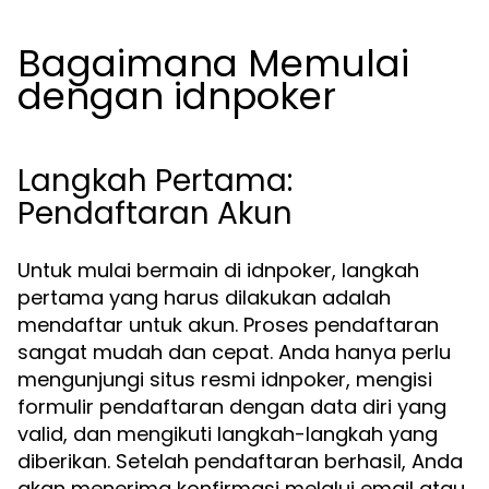
Bagaimana Memulai
dengan idnpoker
Langkah Pertama:
Pendaftaran Akun
Untuk mulai bermain di idnpoker, langkah
pertama yang harus dilakukan adalah
mendaftar untuk akun. Proses pendaftaran
sangat mudah dan cepat. Anda hanya perlu
mengunjungi situs resmi idnpoker, mengisi
formulir pendaftaran dengan data diri yang
valid, dan mengikuti langkah-langkah yang
diberikan. Setelah pendaftaran berhasil, Anda
akan menerima konfirmasi melalui email atau