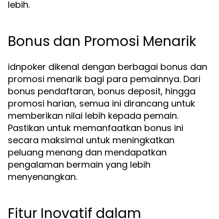
lebih.
Bonus dan Promosi Menarik
idnpoker dikenal dengan berbagai bonus dan
promosi menarik bagi para pemainnya. Dari
bonus pendaftaran, bonus deposit, hingga
promosi harian, semua ini dirancang untuk
memberikan nilai lebih kepada pemain.
Pastikan untuk memanfaatkan bonus ini
secara maksimal untuk meningkatkan
peluang menang dan mendapatkan
pengalaman bermain yang lebih
menyenangkan.
Fitur Inovatif dalam